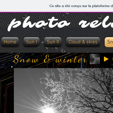
Suns
Ce site a été conçu sur la plateforme d
photo re
Home
Sun I
Sun II
Cloud & skies
Sn
Snow & winter